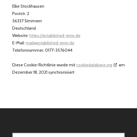
Elke Stockhausen
Poststr. 2
56337 Simmern
Deutschland
Website:
https://established-error.de
E-Mail:
mail@established-error.de
Telefonnummer: 0177-3576044
Diese Cookie-Richtlinie wurde mit
cookiedatabase.org
am
Dezember 18, 2021 synchronisiert
Suche