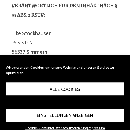
VERANTWORTLICH FÜR DEN INHALT NACH §
55 ABS. 2 RSTV:
Elke Stockhausen
Poststr. 2
56337 Simmern
Wir verwenden Cookies, um unsere Website und unseren Service zu
Der gesamte Inhalt dieser Webseite unterliegt
optimieren.
dem Urheberrecht und anderen Gesetzen
zum Schutz geistigen Eigentums, Elke
ALLE COOKIES
Stockhausen.
EINSTELLUNGEN ANZEIGEN
Cookie-Richtlinie
Datenschutzerklärung
Impressum